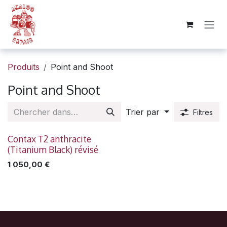
SE RENDRE AU CONTENU
Produits
Point and Shoot
Point and Shoot
Trier par
Filtres
Contax T2 anthracite
(Titanium Black) révisé
1 050,00
€