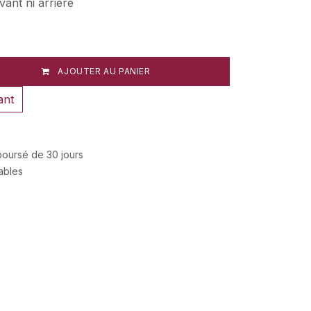
vant ni arrière
AJOUTER AU PANIER
ant
mboursé de 30 jours
rables