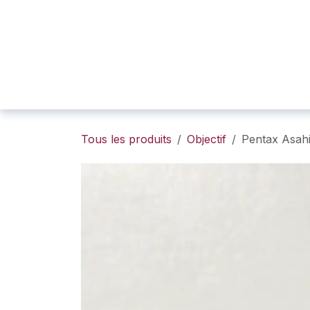
SE RENDRE AU CONTENU
Page d'accueil
Boutique
Portfolio
Tous les produits
Objectif
Pentax Asah