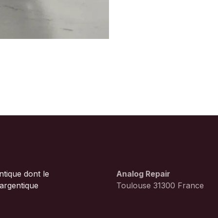
tique dont le
Analog Repair
 argentique
Toulouse 31300 France