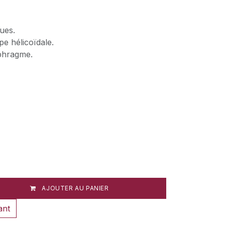
ques.
pe hélicoïdale.
phragme.
AJOUTER AU PANIER
ant