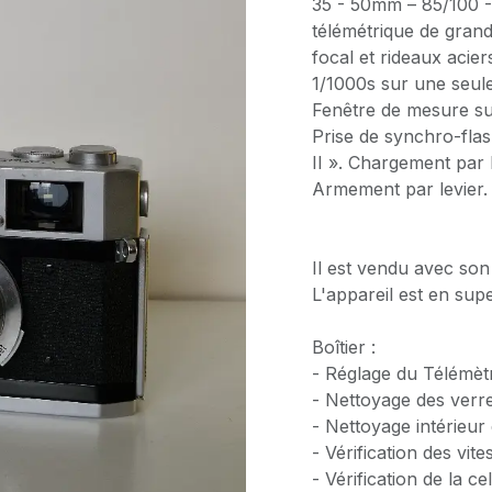
35 - 50mm – 85/100 - 
télémétrique de grand
focal et rideaux acier
1/1000s sur une seule
Fenêtre de mesure s
Prise de synchro-flas
II ». Chargement par 
Armement par levier.
Il est vendu avec so
L'appareil est en supe
Boîtier :
- Réglage du Télémèt
- Nettoyage des verr
- Nettoyage intérieur 
- Vérification des vit
- Vérification de la c