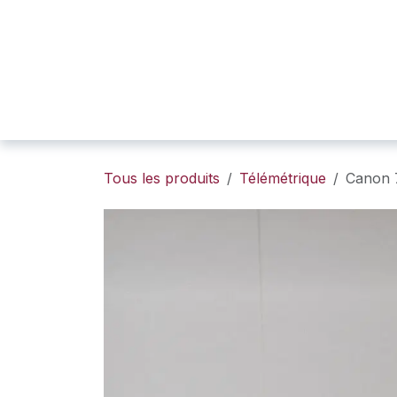
SE RENDRE AU CONTENU
Page d'accueil
Boutique
Portfolio
Tous les produits
Télémétrique
Canon 7