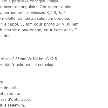
135 à parallaxe corrigée. Image
e base rectangulaire. Obturateur à plan
s, permettant les vitesses X,T,B, 1s à
 molette. Cellule au sélénium couplée.
ur le capot. 35 mm pour photo 24 x 36 mm
h latérale à baïonnette, pour flash « UNIT
le dos.
n objectif 35mm W-Nikkor C f2.5
r état fonctionnel et esthétique.
re.
es de visée.
et extérieur.
esses d'obturation.
ellule sélénium.